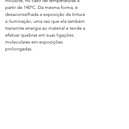
inclusive, no caso de temperaturas a 
partir de 140ºC. Da mesma forma, é 
desaconselhada a exposição da tintura 
à iluminação, uma vez que ela também 
transmite energia ao material e tende a 
efetuar quebras em suas ligações 
moleculares em exposições 
prolongadas.
***
Bibliografia:
BERMOND, Jhon. Apostila Intuitiva de 
Pigmentos Naturais. Arte da Terra, 2016.
FABRI, Eliane Gomes. Urucum: fonte 