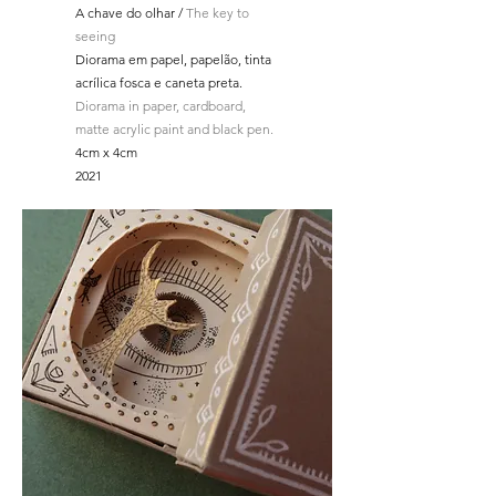
A chave do olhar /
The key to
seeing
Diorama em papel, papelão, tinta
acrílica fosca e caneta preta.
Diorama in paper, cardboard,
matte acrylic paint and black pen.
4cm x 4cm
2021