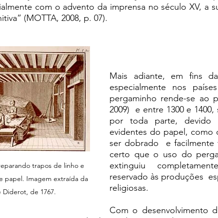
cialmente com o advento da imprensa no século XV, a su
itiva” (MOTTA, 2008, p. 07). 
Mais adiante, em fins da
especialmente nos países
pergaminho rende-se ao p
2009)  e entre 1300 e 1400, 
por toda parte, devido 
evidentes do papel, como o
ser dobrado  e facilmente 
certo que o uso do perga
extinguiu completament
eparando trapos de linho e 
reservado às produções  es
e papel. Imagem extraída da 
religiosas.  
 Diderot, de 1767. 
Com o desenvolvimento da