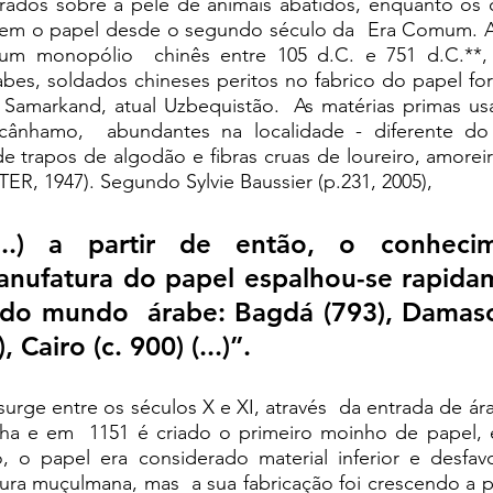
grados sobre a pele de animais abatidos, enquanto os c
rem o papel desde o segundo século da  Era Comum. A
um monopólio  chinês entre 105 d.C. e 751 d.C.**,
abes, soldados chineses peritos no fabrico do papel fo
Samarkand, atual Uzbequistão.  As matérias primas usa
ânhamo,  abundantes na localidade - diferente do p
de trapos de algodão e fibras cruas de loureiro, amorei
R, 1947). Segundo Sylvie Baussier (p.231, 2005), 
(...) a partir de então, o conhecim
nufatura do papel espalhou-se rapidam
do mundo  árabe: Bagdá (793), Damasco
), Cairo (c. 900) (...)”. 
urge entre os séculos X e XI, através  da entrada de ára
nha e em  1151 é criado o primeiro moinho de papel, em
io, o papel era considerado material inferior e desfav
ura muçulmana, mas  a sua fabricação foi crescendo a part