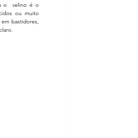
 o  velino é o 
idos ou muito 
em bastidores, 
laro.  