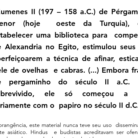
umenes II (197 – 158 a.C.) de Pérgamo
enor (hoje  oeste da Turquia), q
tabelecer uma biblioteca para  compet
 Alexandria no Egito, estimulou seus p
erfeiçoarem a técnica de afinar, estica
le de ovelhas  e cabras. (...) Embora f
e pergaminho do século II a.C. 
obrevivido, ele só começou a co
riamente com o  papiro no século II d.C.
rangência, este material nunca teve seu uso  dissemina
e asiático. Hindus  e budistas acreditavam ser ofens