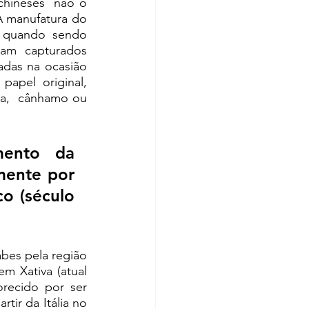
hineses  não o 
 manufatura do 
 quando sendo 
ram  capturados 
das na ocasião 
apel original, 
ra,  cânhamo ou 
ento da  
ente por 
 (século 
bes pela região 
 Xativa (atual  
orecido por ser 
ir da Itália no 