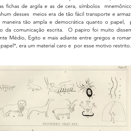
 as fichas de argila e as de cera, símbolos  mnemônico
nhum desses  meios era de tão fácil transporte e arma
e maneira tão ampla e democrática quanto o papel,  
 da comunicação escrita.  O papiro foi muito dissem
iente Médio, Egito e mais adiante entre gregos e roman
papel*, era um material caro e  por esse motivo restrito.