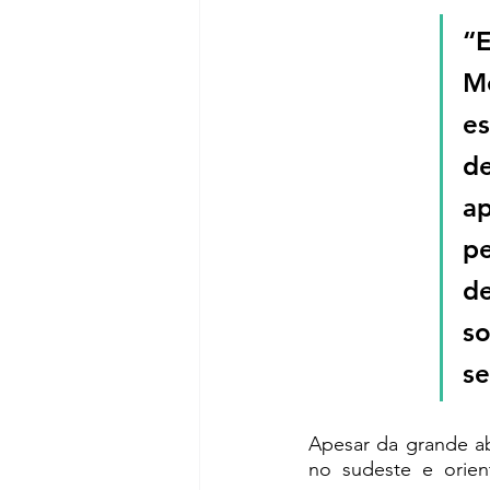
“E
M
es
de
ap
pe
d
s
se
Apesar da grande ab
no sudeste e orient