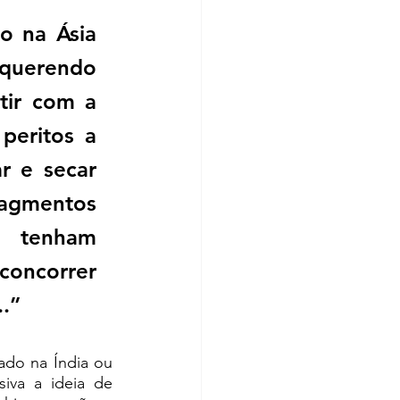
 na Ásia 
uerendo 
ir com a 
eritos a  
r e secar 
ragmentos 
 tenham 
ncorrer 
.” 
do na Índia ou 
iva a ideia de 