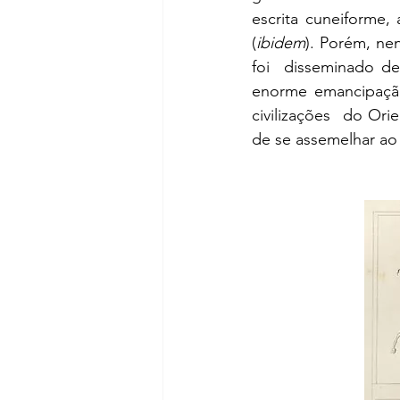
escrita cuneiforme,
(
ibidem
). Porém, ne
foi  disseminado d
enorme emancipação
civilizações  do Or
de se assemelhar ao 