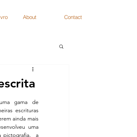
ivro
About
Contact
escrita
 uma gama de 
iras escrituras 
erem ainda mais 
senvolveu uma 
ictografia,  a 