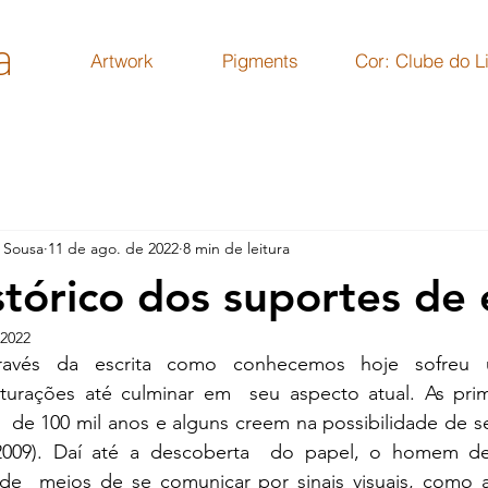
a
Artwork
Pigments
Cor: Clube do L
 Sousa
11 de ago. de 2022
8 min de leitura
stórico dos suportes de 
 2022
ravés da escrita como conhecemos hoje sofreu
lturações até culminar em  seu aspecto atual. As prime
  de 100 mil anos e alguns creem na possibilidade de s
2009). Daí até a descoberta  do papel, o homem de
de  meios de se comunicar por sinais visuais, como a p