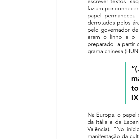
escrever textos  sa
faziam por conhece
papel permaneceu 
derrotados pelos ár
pelo governador de 
eram o linho e o c
preparado  a partir 
grama chinesa (HUNTE
“
ma
to
IX
Na Europa, o papel s
da Itália e da Espa
Valência). “No iníc
manifestação da cult