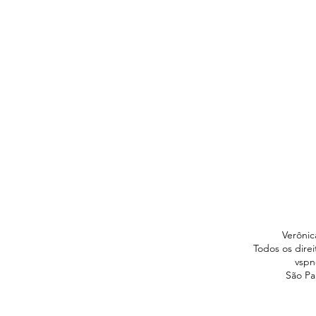
Verônic
Todos os dire
vspn
São Pau